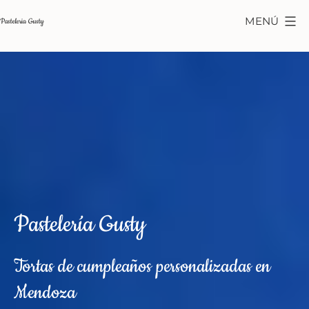
Saltar
MENÚ
Pasteleria Gusty
al
contenido
Pastelería Gusty
Tortas de cumpleaños personalizadas en
Mendoza