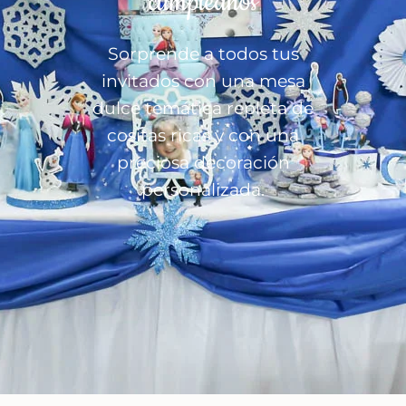
cumpleaños
Sorprende a todos tus
invitados con una mesa
dulce temática repleta de
cositas ricas y con una
preciosa decoración
personalizada.